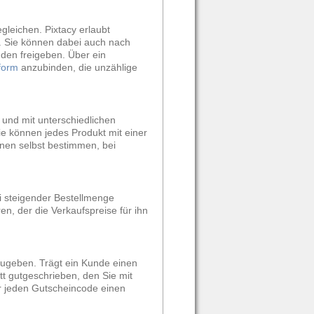
leichen. Pixtacy erlaubt
). Sie können dabei auch nach
den freigeben. Über ein
form
anzubinden, die unzählige
 und mit unterschiedlichen
e können jedes Produkt mit einer
nen selbst bestimmen, bei
ei steigender Bestellmenge
en, der die Verkaufspreise für ihn
zugeben. Trägt ein Kunde einen
tt gutgeschrieben, den Sie mit
r jeden Gutscheincode einen