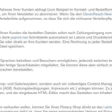
-Adresse Ihrer Kunden abfragt (zum Beispiel im Kontakt- und Bestellfor
n, um Ihren Newsletter zu abonnieren. Wenn Sie den
CleverReach-Newsl
Verteilerliste aufgenommen, so dass Sie sich die mühsame Verteilerpfl
y Ihren Kunden die bestellten Dateien sofort nach Zahlungseingang zum 
ie dank
pxprint.net
-Schnittstelle automatisch an Labore und Druckdienstle
Sie oder direkt an Ihre Kunden senden. Eine Rechnung zu jeder Bestellu
atei speichern.
i Sprachen betreiben und Besuchern ermöglichen, jederzeit zwischen 
n fertige Sprachdateien mitgeliefert, Sie können diese aber einfach mi
rachen bereitstellen.
dershop- und Galeriesystem, sondern auch ein vollwertiges Content-Man
iten (AGB, Nutzungsbedingungen, Impressum etc.) anlegen können. Zu j
, und der eingebaute HTML-Editor macht das Gestalten von Inhalten 
n verkaufen wollen, können Sie Ihren Pixtacy-Shop direkt an das
i-pic
aussetzung dafür ist, dass Sie einen entsprechenden Vertrag mit Pic