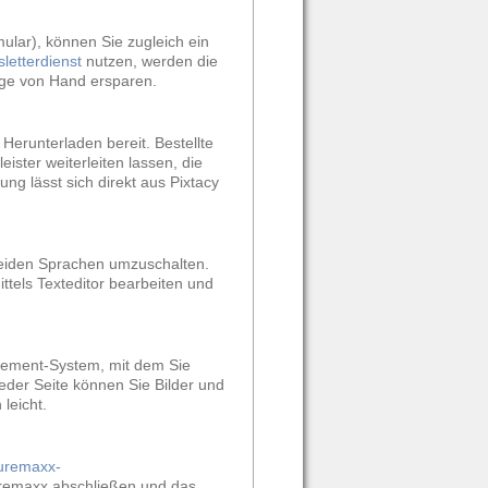
mular), können Sie zugleich ein
etterdienst
nutzen, werden die
ege von Hand ersparen.
Herunterladen bereit. Bestellte
ister weiterleiten lassen, die
ng lässt sich direkt aus Pixtacy
beiden Sprachen umzuschalten.
ttels Texteditor bearbeiten und
agement-System, mit dem Sie
eder Seite können Sie Bilder und
leicht.
turemaxx-
turemaxx abschließen und das