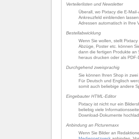
Verteilerlisten und Newsletter
Überall, wo Pixtacy die E-Mail
Ankreuzfeld einblenden lasse
Adressen automatisch in Ihre 
Bestellabwicklung
Wenn Sie wollen, stellt Pixtac
Abzüge, Poster etc. können S
dann die fertigen Produkte an 
heraus drucken oder als PDF-D
Durchgehend zweisprachig
Sie können Ihren Shop in zwe
Für Deutsch und Englisch werde
somit auch beliebige andere Sp
Eingebauter HTML-Editor
Pixtacy ist nicht nur ein Bil
beliebig viele Informationsse
Download-Dokumente hochladen
Anbindung an Picturemaxx
Wenn Sie Bilder an Redaktione
Mediennetzwerk
anbinden. Vor