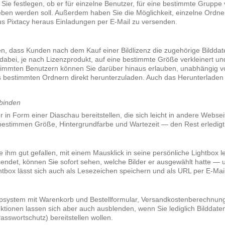
Sie festlegen, ob er für einzelne Benutzer, für eine bestimmte Gruppe 
geben werden soll. Außerdem haben Sie die Möglichkeit, einzelne Ordn
us Pixtacy heraus Einladungen per E-Mail zu versenden.
en, dass Kunden nach dem Kauf einer Bildlizenz die zugehörige Bilddat
dabei, je nach Lizenzprodukt, auf eine bestimmte Größe verkleinert u
immten Benutzern können Sie darüber hinaus erlauben, unabhängig v
s bestimmten Ordnern direkt herunterzuladen. Auch das Herunterladen 
binden
r in Form einer Diaschau bereitstellen, die sich leicht in andere Webs
e bestimmen Größe, Hintergrundfarbe und Wartezeit — den Rest erledigt 
e ihm gut gefallen, mit einem Mausklick in seine persönliche Lightbox
endet, können Sie sofort sehen, welche Bilder er ausgewählt hatte — u
tbox lässt sich auch als Lesezeichen speichern und als URL per E-Mai
Shopsystem mit Warenkorb und Bestellformular, Versandkostenberechnu
ktionen lassen sich aber auch ausblenden, wenn Sie lediglich Bildda
sswortschutz) bereitstellen wollen.