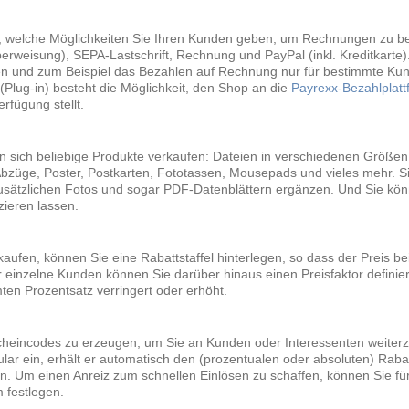
, welche Möglichkeiten Sie Ihren Kunden geben, um Rechnungen zu beg
rweisung), SEPA-Lastschrift, Rechnung und PayPal (inkl. Kreditkarte
n und zum Beispiel das Bezahlen auf Rechnung nur für bestimmte Kun
(Plug-in) besteht die Möglichkeit, den Shop an die
Payrexx-Bezahlplatt
rfügung stellt.
n sich beliebige Produkte verkaufen: Dateien in verschiedenen Größen
züge, Poster, Postkarten, Fototassen, Mousepads und vieles mehr. Si
usätzlichen Fotos und sogar PDF-Datenblättern ergänzen. Und Sie kön
zieren lassen.
kaufen, können Sie eine Rabattstaffel hinterlegen, so dass der Preis b
r einzelne Kunden können Sie darüber hinaus einen Preisfaktor definier
en Prozentsatz verringert oder erhöht.
scheincodes zu erzeugen, um Sie an Kunden oder Interessenten weiter
lar ein, erhält er automatisch den (prozentualen oder absoluten) Raba
. Um einen Anreiz zum schnellen Einlösen zu schaffen, können Sie fü
 festlegen.