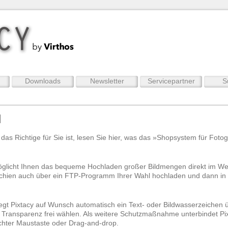
Downloads
Newsletter
Servicepartner
S
l
y das Richtige für Sie ist, lesen Sie hier, was das »Shopsystem für Fotog
öglicht Ihnen das bequeme Hochladen großer Bildmengen direkt im Web
chien auch über ein FTP-Programm Ihrer Wahl hochladen und dann in P
gt Pixtacy auf Wunsch automatisch ein Text- oder Bildwasserzeichen ü
 Transparenz frei wählen. Als weitere Schutzmaßnahme unterbindet Pi
echter Maustaste oder Drag-and-drop.