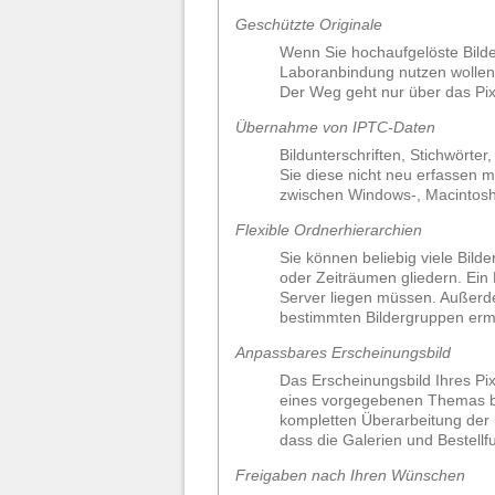
Geschützte Originale
Wenn Sie hochaufgelöste Bilder
Laboranbindung nutzen wollen),
Der Weg geht nur über das Pixt
Übernahme von IPTC-Daten
Bildunterschriften, Stichwört
Sie diese nicht neu erfassen m
zwischen Windows-, Macintosh
Flexible Ordnerhierarchien
Sie können beliebig viele Bild
oder Zeiträumen gliedern. Ein 
Server liegen müssen. Außerd
bestimmten Bildergruppen ermö
Anpassbares Erscheinungsbild
Das Erscheinungsbild Ihres Pi
eines vorgegebenen Themas b
kompletten Überarbeitung der m
dass die Galerien und Bestell
Freigaben nach Ihren Wünschen