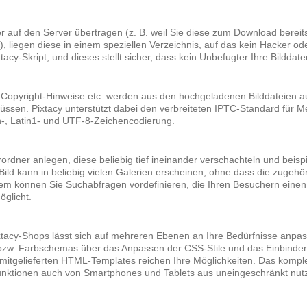
 auf den Server übertragen (z. B. weil Sie diese zum Download bereit
 liegen diese in einem speziellen Verzeichnis, auf das kein Hacker ode
acy-Skript, und dieses stellt sicher, dass kein Unbefugter Ihre Bildda
er, Copyright-Hinweise etc. werden aus den hochgeladenen Bilddateien 
üssen. Pixtacy unterstützt dabei den verbreiteten IPTC-Standard für M
-, Latin1- und UTF-8-Zeichencodierung.
erordner anlegen, diese beliebig tief ineinander verschachteln und be
Bild kann in beliebig vielen Galerien erscheinen, ohne dass die zuge
em können Sie Suchabfragen vordefinieren, die Ihren Besuchern eine
glicht.
xtacy-Shops lässt sich auf mehreren Ebenen an Ihre Bedürfnisse anpa
zw. Farbschemas über das Anpassen der CSS-Stile und das Einbinden
itgelieferten HTML-Templates reichen Ihre Möglichkeiten. Das komplett
funktionen auch von Smartphones und Tablets aus uneingeschränkt nutz