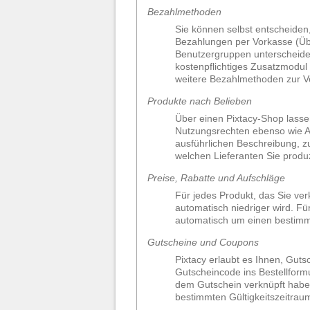
Bezahlmethoden
Sie können selbst entscheiden
Bezahlungen per Vorkasse (Übe
Benutzergruppen unterscheide
kostenpflichtiges Zusatzmodul 
weitere Bezahlmethoden zur Ve
Produkte nach Belieben
Über einen Pixtacy-Shop lasse
Nutzungsrechten ebenso wie Ab
ausführlichen Beschreibung, z
welchen Lieferanten Sie produ
Preise, Rabatte und Aufschläge
Für jedes Produkt, das Sie ver
automatisch niedriger wird. Fü
automatisch um einen bestimmt
Gutscheine und Coupons
Pixtacy erlaubt es Ihnen, Gut
Gutscheincode ins Bestellformu
dem Gutschein verknüpft haben
bestimmten Gültigkeitszeitraum