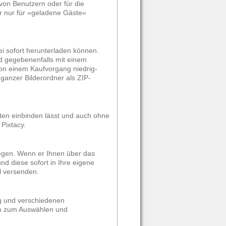
von Benutzern oder für die
er nur für »geladene Gäste«
ei sofort herunterladen können.
nd gegebenenfalls mit einem
on einem Kaufvorgang niedrig-
ganzer Bilderordner als ZIP-
eiten einbinden lässt und auch ohne
Pixtacy.
 legen. Wenn er Ihnen über das
nd diese sofort in Ihre eigene
l versenden.
ng und verschiedenen
ten zum Auswählen und