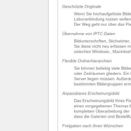
Geschützte Originale
Wenn Sie hochaufgelöste Bilder
Laboranbindung nutzen wollen),
Der Weg geht nur über das Pixt
Übernahme von IPTC-Daten
Bildunterschriften, Stichwört
Sie diese nicht neu erfassen m
zwischen Windows-, Macintosh
Flexible Ordnerhierarchien
Sie können beliebig viele Bild
oder Zeiträumen gliedern. Ein 
Server liegen müssen. Außerd
bestimmten Bildergruppen ermö
Anpassbares Erscheinungsbild
Das Erscheinungsbild Ihres Pi
eines vorgegebenen Themas b
kompletten Überarbeitung der m
dass die Galerien und Bestell
Freigaben nach Ihren Wünschen