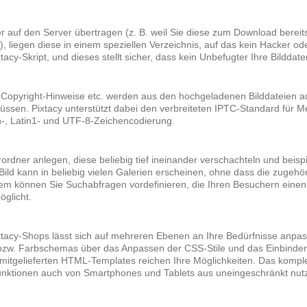
 auf den Server übertragen (z. B. weil Sie diese zum Download bereit
 liegen diese in einem speziellen Verzeichnis, auf das kein Hacker ode
acy-Skript, und dieses stellt sicher, dass kein Unbefugter Ihre Bildda
er, Copyright-Hinweise etc. werden aus den hochgeladenen Bilddateien 
üssen. Pixtacy unterstützt dabei den verbreiteten IPTC-Standard für M
-, Latin1- und UTF-8-Zeichencodierung.
erordner anlegen, diese beliebig tief ineinander verschachteln und be
Bild kann in beliebig vielen Galerien erscheinen, ohne dass die zuge
em können Sie Suchabfragen vordefinieren, die Ihren Besuchern eine
glicht.
xtacy-Shops lässt sich auf mehreren Ebenen an Ihre Bedürfnisse anpa
zw. Farbschemas über das Anpassen der CSS-Stile und das Einbinden
itgelieferten HTML-Templates reichen Ihre Möglichkeiten. Das komplett
funktionen auch von Smartphones und Tablets aus uneingeschränkt nutz