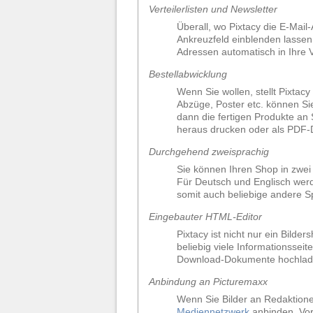
Verteilerlisten und Newsletter
Überall, wo Pixtacy die E-Mail
Ankreuzfeld einblenden lasse
Adressen automatisch in Ihre 
Bestellabwicklung
Wenn Sie wollen, stellt Pixtac
Abzüge, Poster etc. können S
dann die fertigen Produkte an 
heraus drucken oder als PDF-D
Durchgehend zweisprachig
Sie können Ihren Shop in zwe
Für Deutsch und Englisch werde
somit auch beliebige andere Sp
Eingebauter HTML-Editor
Pixtacy ist nicht nur ein Bil
beliebig viele Informationsse
Download-Dokumente hochladen
Anbindung an Picturemaxx
Wenn Sie Bilder an Redaktione
Mediennetzwerk
anbinden. Vor