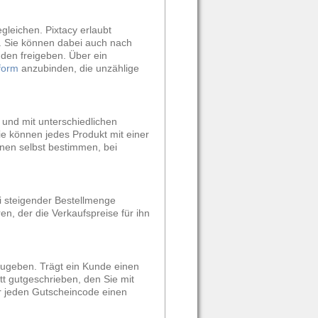
leichen. Pixtacy erlaubt
). Sie können dabei auch nach
den freigeben. Über ein
form
anzubinden, die unzählige
 und mit unterschiedlichen
e können jedes Produkt mit einer
nen selbst bestimmen, bei
ei steigender Bestellmenge
en, der die Verkaufspreise für ihn
zugeben. Trägt ein Kunde einen
tt gutgeschrieben, den Sie mit
r jeden Gutscheincode einen