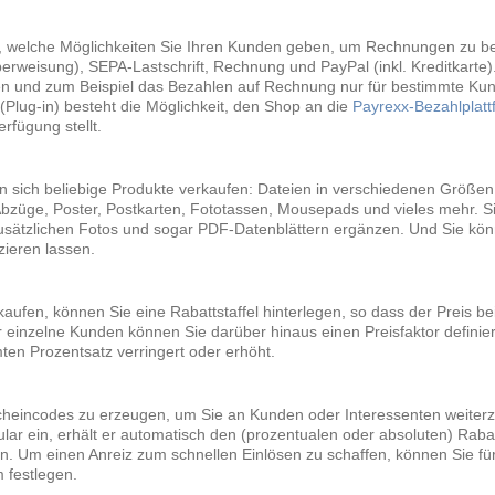
, welche Möglichkeiten Sie Ihren Kunden geben, um Rechnungen zu beg
rweisung), SEPA-Lastschrift, Rechnung und PayPal (inkl. Kreditkarte
n und zum Beispiel das Bezahlen auf Rechnung nur für bestimmte Kun
(Plug-in) besteht die Möglichkeit, den Shop an die
Payrexx-Bezahlplatt
rfügung stellt.
n sich beliebige Produkte verkaufen: Dateien in verschiedenen Größen
züge, Poster, Postkarten, Fototassen, Mousepads und vieles mehr. Si
usätzlichen Fotos und sogar PDF-Datenblättern ergänzen. Und Sie kön
zieren lassen.
kaufen, können Sie eine Rabattstaffel hinterlegen, so dass der Preis b
r einzelne Kunden können Sie darüber hinaus einen Preisfaktor definier
en Prozentsatz verringert oder erhöht.
scheincodes zu erzeugen, um Sie an Kunden oder Interessenten weiter
lar ein, erhält er automatisch den (prozentualen oder absoluten) Raba
. Um einen Anreiz zum schnellen Einlösen zu schaffen, können Sie fü
 festlegen.