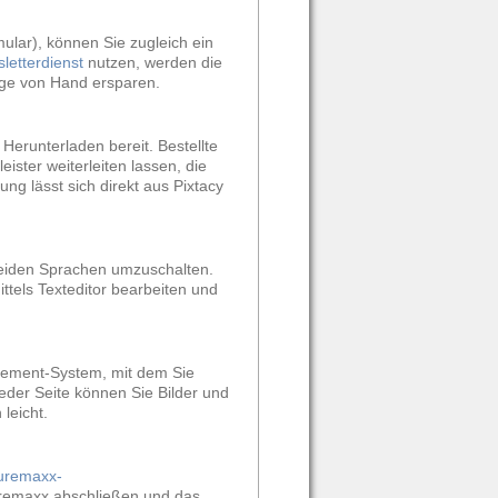
mular), können Sie zugleich ein
etterdienst
nutzen, werden die
ege von Hand ersparen.
Herunterladen bereit. Bestellte
ister weiterleiten lassen, die
ng lässt sich direkt aus Pixtacy
beiden Sprachen umzuschalten.
ttels Texteditor bearbeiten und
agement-System, mit dem Sie
eder Seite können Sie Bilder und
leicht.
turemaxx-
turemaxx abschließen und das