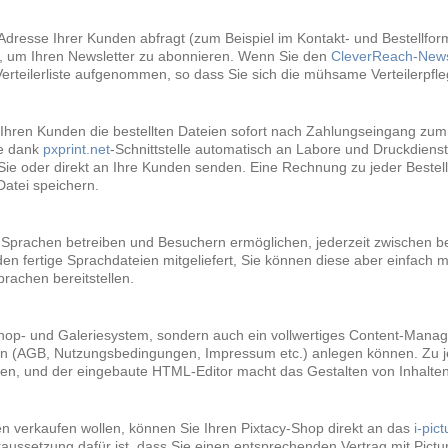
-Adresse Ihrer Kunden abfragt (zum Beispiel im Kontakt- und Bestellfor
n, um Ihren Newsletter zu abonnieren. Wenn Sie den
CleverReach-Newsl
Verteilerliste aufgenommen, so dass Sie sich die mühsame Verteilerpfl
y Ihren Kunden die bestellten Dateien sofort nach Zahlungseingang zum 
ie dank
pxprint.net
-Schnittstelle automatisch an Labore und Druckdienstle
Sie oder direkt an Ihre Kunden senden. Eine Rechnung zu jeder Bestellu
atei speichern.
i Sprachen betreiben und Besuchern ermöglichen, jederzeit zwischen 
n fertige Sprachdateien mitgeliefert, Sie können diese aber einfach mi
rachen bereitstellen.
dershop- und Galeriesystem, sondern auch ein vollwertiges Content-Man
iten (AGB, Nutzungsbedingungen, Impressum etc.) anlegen können. Zu j
, und der eingebaute HTML-Editor macht das Gestalten von Inhalten 
n verkaufen wollen, können Sie Ihren Pixtacy-Shop direkt an das
i-pic
aussetzung dafür ist, dass Sie einen entsprechenden Vertrag mit Pic