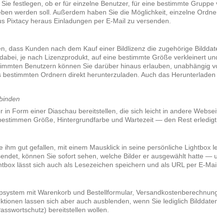
Sie festlegen, ob er für einzelne Benutzer, für eine bestimmte Gruppe 
geben werden soll. Außerdem haben Sie die Möglichkeit, einzelne Ordn
us Pixtacy heraus Einladungen per E-Mail zu versenden.
en, dass Kunden nach dem Kauf einer Bildlizenz die zugehörige Bilddat
dabei, je nach Lizenzprodukt, auf eine bestimmte Größe verkleinert u
immten Benutzern können Sie darüber hinaus erlauben, unabhängig v
s bestimmten Ordnern direkt herunterzuladen. Auch das Herunterladen 
binden
r in Form einer Diaschau bereitstellen, die sich leicht in andere Webs
e bestimmen Größe, Hintergrundfarbe und Wartezeit — den Rest erledigt 
e ihm gut gefallen, mit einem Mausklick in seine persönliche Lightbox
endet, können Sie sofort sehen, welche Bilder er ausgewählt hatte — u
tbox lässt sich auch als Lesezeichen speichern und als URL per E-Mai
Shopsystem mit Warenkorb und Bestellformular, Versandkostenberechnu
ktionen lassen sich aber auch ausblenden, wenn Sie lediglich Bildda
sswortschutz) bereitstellen wollen.