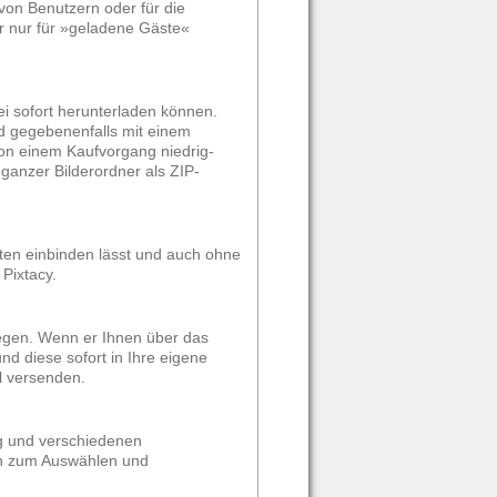
von Benutzern oder für die
er nur für »geladene Gäste«
ei sofort herunterladen können.
nd gegebenenfalls mit einem
on einem Kaufvorgang niedrig-
ganzer Bilderordner als ZIP-
eiten einbinden lässt und auch ohne
Pixtacy.
 legen. Wenn er Ihnen über das
nd diese sofort in Ihre eigene
l versenden.
ng und verschiedenen
ten zum Auswählen und