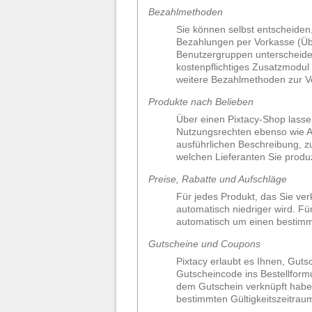
Bezahlmethoden
Sie können selbst entscheiden
Bezahlungen per Vorkasse (Übe
Benutzergruppen unterscheide
kostenpflichtiges Zusatzmodul 
weitere Bezahlmethoden zur Ve
Produkte nach Belieben
Über einen Pixtacy-Shop lasse
Nutzungsrechten ebenso wie Ab
ausführlichen Beschreibung, z
welchen Lieferanten Sie produ
Preise, Rabatte und Aufschläge
Für jedes Produkt, das Sie ver
automatisch niedriger wird. Fü
automatisch um einen bestimmt
Gutscheine und Coupons
Pixtacy erlaubt es Ihnen, Gut
Gutscheincode ins Bestellformu
dem Gutschein verknüpft haben
bestimmten Gültigkeitszeitraum