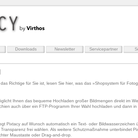
Downloads
Newsletter
Servicepartner
S
l
y das Richtige für Sie ist, lesen Sie hier, was das »Shopsystem für Fotog
öglicht Ihnen das bequeme Hochladen großer Bildmengen direkt im Web
chien auch über ein FTP-Programm Ihrer Wahl hochladen und dann in P
gt Pixtacy auf Wunsch automatisch ein Text- oder Bildwasserzeichen ü
 Transparenz frei wählen. Als weitere Schutzmaßnahme unterbindet Pi
echter Maustaste oder Drag-and-drop.