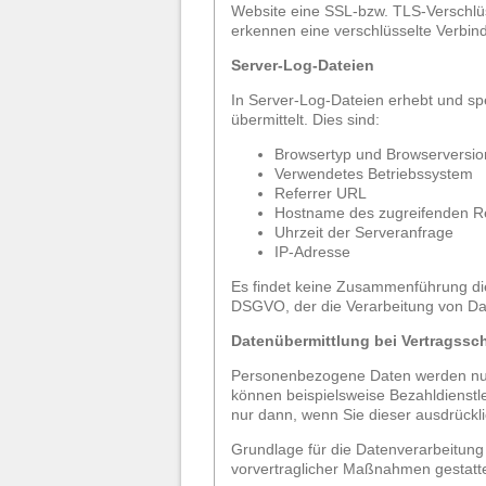
Website eine SSL-bzw. TLS-Verschlüsse
erkennen eine verschlüsselte Verbind
Server-Log-Dateien
In Server-Log-Dateien erhebt und sp
übermittelt. Dies sind:
Browsertyp und Browserversio
Verwendetes Betriebssystem
Referrer URL
Hostname des zugreifenden R
Uhrzeit der Serveranfrage
IP-Adresse
Es findet keine Zusammenführung dies
DSGVO, der die Verarbeitung von Dat
Datenübermittlung bei Vertragssc
Personenbezogene Daten werden nur a
können beispielsweise Bezahldienstle
nur dann, wenn Sie dieser ausdrückl
Grundlage für die Datenverarbeitung i
vorvertraglicher Maßnahmen gestatte