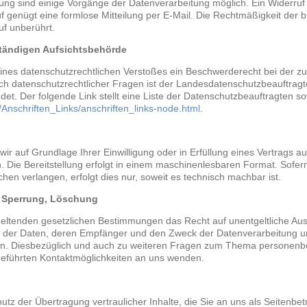
gung sind einige Vorgänge der Datenverarbeitung möglich. Ein Widerruf Ih
uf genügt eine formlose Mitteilung per E-Mail. Die Rechtmäßigkeit der b
uf unberührt.
ständigen Aufsichtsbehörde
 eines datenschutzrechtlichen Verstoßes ein Beschwerderecht bei der z
ch datenschutzrechtlicher Fragen ist der Landesdatenschutzbeauftrag
et. Der folgende Link stellt eine Liste der Datenschutzbeauftragten so
/Anschriften_Links/anschriften_links-node.html
.
wir auf Grundlage Ihrer Einwilligung oder in Erfüllung eines Vertrags au
. Die Bereitstellung erfolgt in einem maschinenlesbaren Format. Sofern
hen verlangen, erfolgt dies nur, soweit es technisch machbar ist.
, Sperrung, Löschung
eltenden gesetzlichen Bestimmungen das Recht auf unentgeltliche Aus
der Daten, deren Empfänger und den Zweck der Datenverarbeitung und
en. Diesbezüglich und auch zu weiteren Fragen zum Thema personenb
geführten Kontaktmöglichkeiten an uns wenden.
z der Übertragung vertraulicher Inhalte, die Sie an uns als Seitenbet