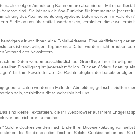
te nach erfolgter Anmeldung Kommentare abonnieren. Mit einer Bestäti
Adresse sind. Sie können die Abo-Funktion für Kommentare jederzeit üb
 Einrichtung des Abonnements eingegebene Daten werden im Falle der A
er Stelle an uns übermittelt worden sein, verbleiben diese weiterhin b
enötigen wir von Ihnen eine E-Mail-Adresse. Eine Verifizierung der 
etters ist einzuwilligen. Ergänzende Daten werden nicht erhoben oder 
 den Versand des Newsletters.
chten Daten werden ausschließlich auf Grundlage Ihrer Einwilligung (
s erteilten Einwilligung ist jederzeit möglich. Für den Widerruf genügt e
ragen"-Link im Newsletter ab. Die Rechtmäßigkeit der bereits erfolgt
ngegebene Daten werden im Falle der Abmeldung gelöscht. Sollten di
worden sein, verbleiben diese weiterhin bei uns.
as sind kleine Textdateien, die Ihr Webbrowser auf Ihrem Endgerät sp
fektiver und sicherer zu machen.
s.” Solche Cookies werden nach Ende Ihrer Browser-Sitzung von selbst
estehen, bis Sie diese selbst löschen. Solche Cookies helfen uns, Sie