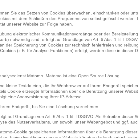
nen Sie das Setzen von Cookies überwachen, einschränken oder unt
Cookies mit dem Schließen des Programms von selbst gelöscht werden. 
ität unserer Website zur Folge haben.
übung elektronischer Kommunikationsvorgänge oder der Bereitstellung
rb) notwendig sind, erfolgt auf Grundlage von Art. 6 Abs. 1 lit. f DSGV
 an der Speicherung von Cookies zur technisch fehlerfreien und reibung
Cookies (z.B. für Analyse-Funktionen) erfolgt, werden diese in dieser
nalysedienst Matomo. Matomo ist eine Open Source Lösung.
d kleine Textdateien, die Ihr Webbrowser auf Ihrem Endgerät speicher
tels Cookie erzeugte Informationen über die Benutzung unserer Websi
olgt eine Anonymisierung Ihrer IP-Adresse.
Ihrem Endgerät, bis Sie eine Löschung vornehmen.
t auf Grundlage von Art. 6 Abs. 1 lit. f DSGVO. Als Betreiber dieser W
alyse des Nutzerverhaltens, um sowohl unser Webangebot und ggf. auc
Matomo-Cookie gespeicherten Informationen über die Benutzung diese
rbar. Einige Funktionen unserer Website könnten dadurch jedoch eing