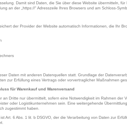
lung. Damit sind Daten, die Sie über diese Website übermitteln, für Dr
ung an der „https://“ Adresszeile Ihres Browsers und am Schloss-Symbo
eichert der Provider der Website automatisch Informationen, die Ihr B
n
echners
er Daten mit anderen Datenquellen statt. Grundlage der Datenverarbeitu
en zur Erfüllung eines Vertrags oder vorvertraglicher Maßnahmen gest
hluss für Warenkauf und Warenversand
n Dritte nur übermittelt, sofern eine Notwendigkeit im Rahmen der Ve
ister oder Logistikunternehmen sein. Eine weitergehende Übermittlung d
ich zugestimmt haben.
st Art. 6 Abs. 1 lit. b DSGVO, der die Verarbeitung von Daten zur Erfül
t.