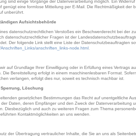
gung sind einige Vorgänge der Datenverarbeitung möglich. Ein Widerruf Ih
uf genügt eine formlose Mitteilung per E-Mail. Die Rechtmäßigkeit der b
uf unberührt.
ständigen Aufsichtsbehörde
 eines datenschutzrechtlichen Verstoßes ein Beschwerderecht bei der z
ch datenschutzrechtlicher Fragen ist der Landesdatenschutzbeauftrag
et. Der folgende Link stellt eine Liste der Datenschutzbeauftragten so
/Anschriften_Links/anschriften_links-node.html
.
wir auf Grundlage Ihrer Einwilligung oder in Erfüllung eines Vertrags au
. Die Bereitstellung erfolgt in einem maschinenlesbaren Format. Sofern
hen verlangen, erfolgt dies nur, soweit es technisch machbar ist.
, Sperrung, Löschung
eltenden gesetzlichen Bestimmungen das Recht auf unentgeltliche Aus
der Daten, deren Empfänger und den Zweck der Datenverarbeitung und
en. Diesbezüglich und auch zu weiteren Fragen zum Thema personenb
geführten Kontaktmöglichkeiten an uns wenden.
z der Übertragung vertraulicher Inhalte, die Sie an uns als Seitenbet