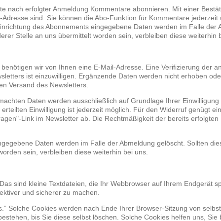
te nach erfolgter Anmeldung Kommentare abonnieren. Mit einer Bestäti
Adresse sind. Sie können die Abo-Funktion für Kommentare jederzeit üb
 Einrichtung des Abonnements eingegebene Daten werden im Falle der A
er Stelle an uns übermittelt worden sein, verbleiben diese weiterhin b
enötigen wir von Ihnen eine E-Mail-Adresse. Eine Verifizierung der 
etters ist einzuwilligen. Ergänzende Daten werden nicht erhoben oder 
 den Versand des Newsletters.
chten Daten werden ausschließlich auf Grundlage Ihrer Einwilligung (
s erteilten Einwilligung ist jederzeit möglich. Für den Widerruf genügt e
ragen"-Link im Newsletter ab. Die Rechtmäßigkeit der bereits erfolgt
ngegebene Daten werden im Falle der Abmeldung gelöscht. Sollten di
worden sein, verbleiben diese weiterhin bei uns.
as sind kleine Textdateien, die Ihr Webbrowser auf Ihrem Endgerät sp
fektiver und sicherer zu machen.
s.” Solche Cookies werden nach Ende Ihrer Browser-Sitzung von selbst
estehen, bis Sie diese selbst löschen. Solche Cookies helfen uns, Sie