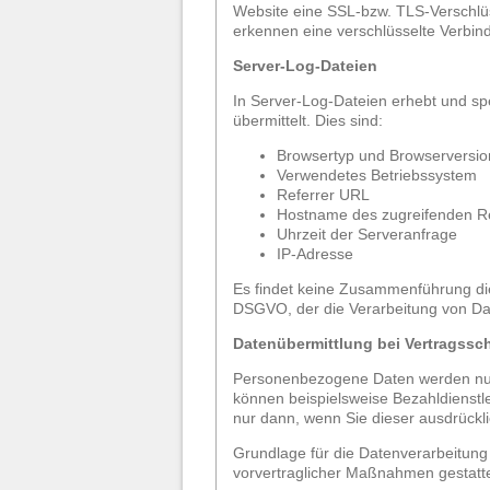
Website eine SSL-bzw. TLS-Verschlüsse
erkennen eine verschlüsselte Verbind
Server-Log-Dateien
In Server-Log-Dateien erhebt und sp
übermittelt. Dies sind:
Browsertyp und Browserversio
Verwendetes Betriebssystem
Referrer URL
Hostname des zugreifenden R
Uhrzeit der Serveranfrage
IP-Adresse
Es findet keine Zusammenführung dies
DSGVO, der die Verarbeitung von Dat
Datenübermittlung bei Vertragssc
Personenbezogene Daten werden nur a
können beispielsweise Bezahldienstle
nur dann, wenn Sie dieser ausdrückl
Grundlage für die Datenverarbeitung i
vorvertraglicher Maßnahmen gestatte