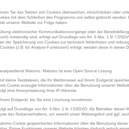
nen Sie das Setzen von Cookies überwachen, einschränken oder unt
Cookies mit dem Schließen des Programms von selbst gelöscht werden. 
ität unserer Website zur Folge haben.
übung elektronischer Kommunikationsvorgänge oder der Bereitstellung
rb) notwendig sind, erfolgt auf Grundlage von Art. 6 Abs. 1 lit. f DSGV
 an der Speicherung von Cookies zur technisch fehlerfreien und reibung
Cookies (z.B. für Analyse-Funktionen) erfolgt, werden diese in dieser
nalysedienst Matomo. Matomo ist eine Open Source Lösung.
d kleine Textdateien, die Ihr Webbrowser auf Ihrem Endgerät speicher
tels Cookie erzeugte Informationen über die Benutzung unserer Websi
olgt eine Anonymisierung Ihrer IP-Adresse.
Ihrem Endgerät, bis Sie eine Löschung vornehmen.
t auf Grundlage von Art. 6 Abs. 1 lit. f DSGVO. Als Betreiber dieser W
alyse des Nutzerverhaltens, um sowohl unser Webangebot und ggf. auc
Matomo-Cookie gespeicherten Informationen über die Benutzung diese
rbar. Einige Funktionen unserer Website könnten dadurch jedoch eing