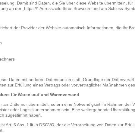
lung. Damit sind Daten, die Sie über diese Website übermitteln, für Dr
ung an der „https://“ Adresszeile Ihres Browsers und am Schloss-Symbo
eichert der Provider der Website automatisch Informationen, die Ihr B
n
echners
er Daten mit anderen Datenquellen statt. Grundlage der Datenverarbeitu
en zur Erfüllung eines Vertrags oder vorvertraglicher Maßnahmen gest
hluss für Warenkauf und Warenversand
n Dritte nur übermittelt, sofern eine Notwendigkeit im Rahmen der Ve
ister oder Logistikunternehmen sein. Eine weitergehende Übermittlung d
ich zugestimmt haben.
st Art. 6 Abs. 1 lit. b DSGVO, der die Verarbeitung von Daten zur Erfül
t.