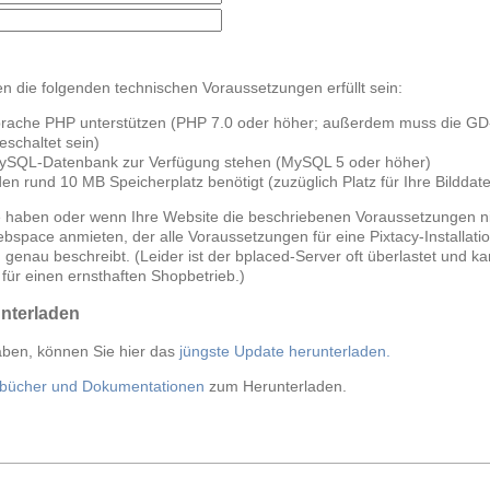
 die folgenden technischen Voraussetzungen erfüllt sein:
sprache PHP unterstützen (PHP 7.0 oder höher; außerdem muss die GD-
schaltet sein)
MySQL-Datenbank zur Verfügung stehen (MySQL 5 oder höher)
rden rund 10 MB Speicherplatz benötigt (zuzüglich Platz für Ihre Bilddat
haben oder wenn Ihre Website die beschriebenen Voraussetzungen nich
space anmieten, der alle Voraussetzungen für eine Pixtacy-Installation
genau beschreibt. (Leider ist der bplaced-Server oft überlastet und kan
für einen ernsthaften Shopbetrieb.)
nterladen
haben, können Sie hier das
jüngste Update herunterladen.
bücher und Dokumentationen
zum Herunterladen.