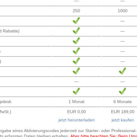
—
—
250
1000
—
d Rabatte)
—
—
n
—
)
—
—
—
lpdesk
1 Monat
6 Monate
. MwSt.)
EUR 0,00
EUR 189,00
jetzt herunterladen
jetzt kaufen
gabe eines Aktivierungscodes jederzeit zur Starter- oder Professional-
eits erfassten Daten bleiben erhalten.
Aber bitte beachten Sie: Beim Umst