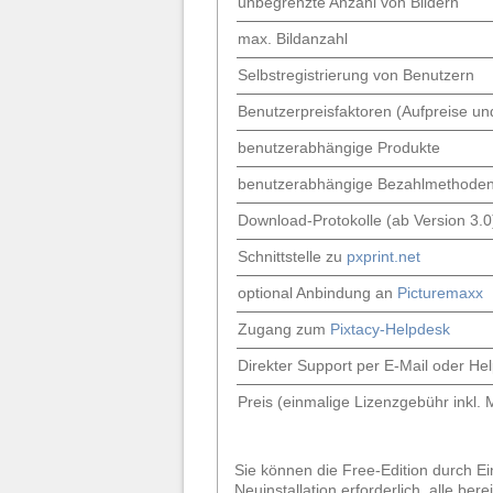
unbegrenzte Anzahl von Bildern
max. Bildanzahl
Selbstregistrierung von Benutzern
Benutzerpreisfaktoren (Aufpreise un
benutzerabhängige Produkte
benutzerabhängige Bezahlmethode
Download-Protokolle (ab Version 3.0
Schnittstelle zu
pxprint.net
optional Anbindung an
Picturemaxx
Zugang zum
Pixtacy-Helpdesk
Direkter Support per E-Mail oder He
Preis (einmalige Lizenzgebühr inkl
Sie können die Free-Edition durch Ein
Neuinstallation erforderlich, alle ber