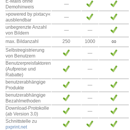
E-Mails ohne
—
Demohinweis
»powered by pixtacy«
—
ausblendbar
unbegrenzte Anzahl
—
—
von Bildern
∞
max. Bildanzahl
250
1000
Selbstregistrierung
—
von Benutzern
Benutzerpreisfaktoren
(Aufpreise und
—
Rabatte)
benutzerabhängige
—
Produkte
benutzerabhängige
—
Bezahlmethoden
Download-Protokolle
—
(ab Version 3.0)
Schnittstelle zu
pxprint.net