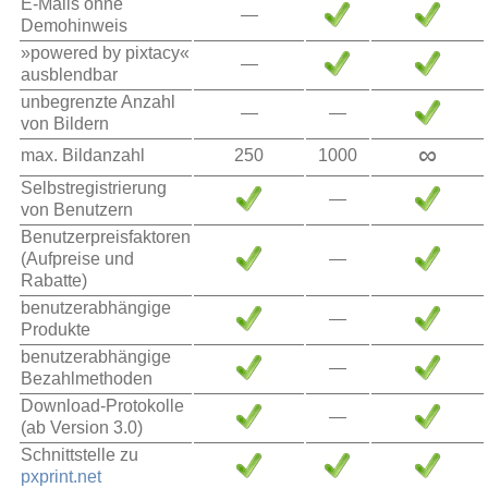
E-Mails ohne
—
Demohinweis
»powered by pixtacy«
—
ausblendbar
unbegrenzte Anzahl
—
—
von Bildern
∞
max. Bildanzahl
250
1000
Selbstregistrierung
—
von Benutzern
Benutzerpreisfaktoren
(Aufpreise und
—
Rabatte)
benutzerabhängige
—
Produkte
benutzerabhängige
—
Bezahlmethoden
Download-Protokolle
—
(ab Version 3.0)
Schnittstelle zu
pxprint.net