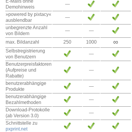
E-Mails ohne
—
Demohinweis
»powered by pixtacy«
—
ausblendbar
unbegrenzte Anzahl
—
—
von Bildern
∞
max. Bildanzahl
250
1000
Selbstregistrierung
—
von Benutzern
Benutzerpreisfaktoren
(Aufpreise und
—
Rabatte)
benutzerabhängige
—
Produkte
benutzerabhängige
—
Bezahlmethoden
Download-Protokolle
—
(ab Version 3.0)
Schnittstelle zu
pxprint.net