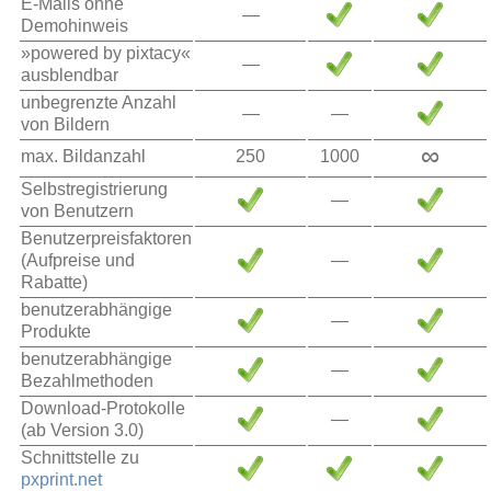
E-Mails ohne
—
Demohinweis
»powered by pixtacy«
—
ausblendbar
unbegrenzte Anzahl
—
—
von Bildern
∞
max. Bildanzahl
250
1000
Selbstregistrierung
—
von Benutzern
Benutzerpreisfaktoren
(Aufpreise und
—
Rabatte)
benutzerabhängige
—
Produkte
benutzerabhängige
—
Bezahlmethoden
Download-Protokolle
—
(ab Version 3.0)
Schnittstelle zu
pxprint.net