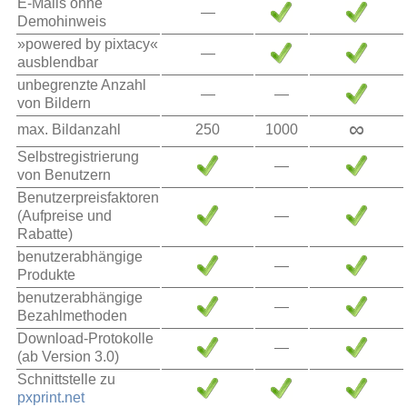
E-Mails ohne
—
Demohinweis
»powered by pixtacy«
—
ausblendbar
unbegrenzte Anzahl
—
—
von Bildern
∞
max. Bildanzahl
250
1000
Selbstregistrierung
—
von Benutzern
Benutzerpreisfaktoren
(Aufpreise und
—
Rabatte)
benutzerabhängige
—
Produkte
benutzerabhängige
—
Bezahlmethoden
Download-Protokolle
—
(ab Version 3.0)
Schnittstelle zu
pxprint.net