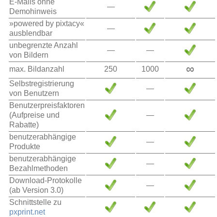
E-Mails ohne
—
Demohinweis
»powered by pixtacy«
—
ausblendbar
unbegrenzte Anzahl
—
—
von Bildern
∞
max. Bildanzahl
250
1000
Selbstregistrierung
—
von Benutzern
Benutzerpreisfaktoren
(Aufpreise und
—
Rabatte)
benutzerabhängige
—
Produkte
benutzerabhängige
—
Bezahlmethoden
Download-Protokolle
—
(ab Version 3.0)
Schnittstelle zu
pxprint.net