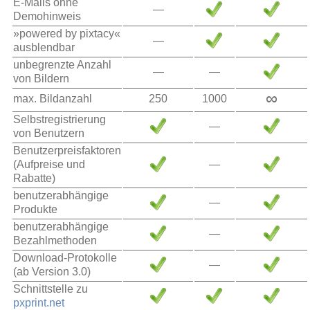
E-Mails ohne
—
Demohinweis
»powered by pixtacy«
—
ausblendbar
unbegrenzte Anzahl
—
—
von Bildern
∞
max. Bildanzahl
250
1000
Selbstregistrierung
—
von Benutzern
Benutzerpreisfaktoren
(Aufpreise und
—
Rabatte)
benutzerabhängige
—
Produkte
benutzerabhängige
—
Bezahlmethoden
Download-Protokolle
—
(ab Version 3.0)
Schnittstelle zu
pxprint.net