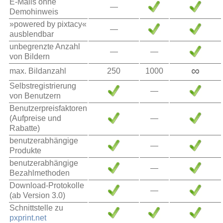
E-Mails ohne
—
Demohinweis
»powered by pixtacy«
—
ausblendbar
unbegrenzte Anzahl
—
—
von Bildern
∞
max. Bildanzahl
250
1000
Selbstregistrierung
—
von Benutzern
Benutzerpreisfaktoren
(Aufpreise und
—
Rabatte)
benutzerabhängige
—
Produkte
benutzerabhängige
—
Bezahlmethoden
Download-Protokolle
—
(ab Version 3.0)
Schnittstelle zu
pxprint.net