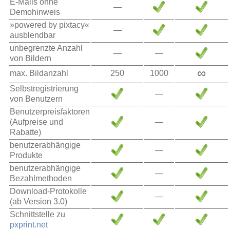
E-Mails ohne
—
Demohinweis
»powered by pixtacy«
—
ausblendbar
unbegrenzte Anzahl
—
—
von Bildern
∞
max. Bildanzahl
250
1000
Selbstregistrierung
—
von Benutzern
Benutzerpreisfaktoren
(Aufpreise und
—
Rabatte)
benutzerabhängige
—
Produkte
benutzerabhängige
—
Bezahlmethoden
Download-Protokolle
—
(ab Version 3.0)
Schnittstelle zu
pxprint.net