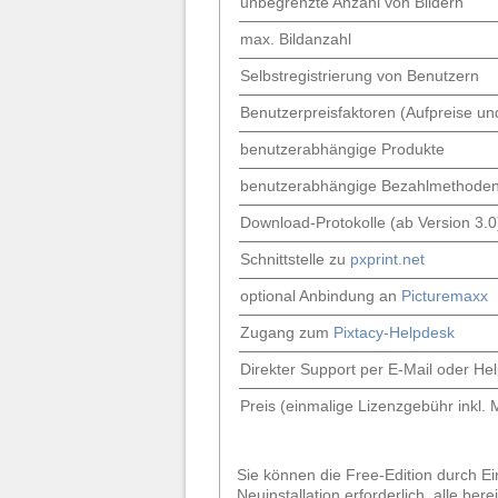
unbegrenzte Anzahl von Bildern
max. Bildanzahl
Selbstregistrierung von Benutzern
Benutzerpreisfaktoren (Aufpreise un
benutzerabhängige Produkte
benutzerabhängige Bezahlmethode
Download-Protokolle (ab Version 3.0
Schnittstelle zu
pxprint.net
optional Anbindung an
Picturemaxx
Zugang zum
Pixtacy-Helpdesk
Direkter Support per E-Mail oder He
Preis (einmalige Lizenzgebühr inkl
Sie können die Free-Edition durch Ein
Neuinstallation erforderlich, alle ber