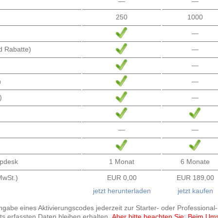
—
—
250
1000
—
d Rabatte)
—
—
n
—
)
—
—
—
lpdesk
1 Monat
6 Monate
. MwSt.)
EUR 0,00
EUR 189,00
jetzt herunterladen
jetzt kaufen
gabe eines Aktivierungscodes jederzeit zur Starter- oder Professional-
eits erfassten Daten bleiben erhalten.
Aber bitte beachten Sie: Beim Umst