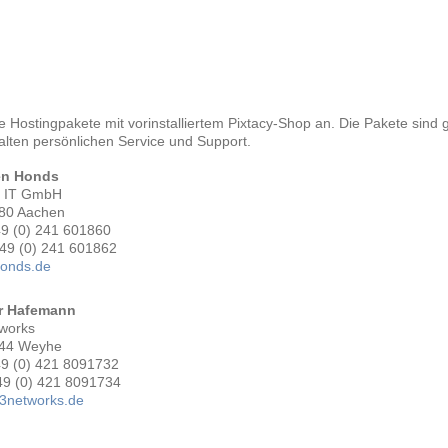
le Hostingpakete mit vorinstalliertem Pixtacy-Shop an. Die Pakete sind
alten persönlichen Service und Support.
en Honds
 IT GmbH
80 Aachen
49 (0) 241 601860
+49 (0) 241 601862
onds.de
r Hafemann
tworks
44 Weyhe
49 (0) 421 8091732
49 (0) 421 8091734
3networks.de