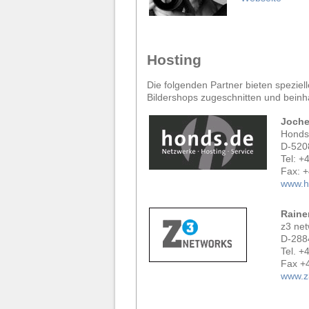
Hosting
Die folgenden Partner bieten speziel
Bildershops zugeschnitten und beinh
Joch
Honds
D-520
Tel: +
Fax: 
www.h
Raine
z3 ne
D-288
Tel. +
Fax +
www.z