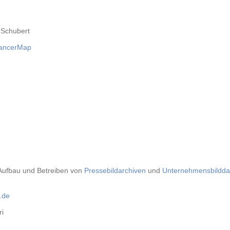
-Schubert
lancerMap
 Aufbau und Betreiben von
Pressebildarchiven
und
Unternehmensbildd
.de
i