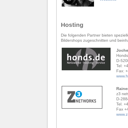
Hosting
Die folgenden Partner bieten speziel
Bildershops zugeschnitten und beinh
Joch
Honds
D-520
Tel: +
Fax: 
www.h
Raine
z3 ne
D-288
Tel. +
Fax +
www.z