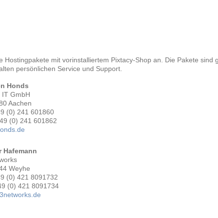
le Hostingpakete mit vorinstalliertem Pixtacy-Shop an. Die Pakete sind
alten persönlichen Service und Support.
en Honds
 IT GmbH
80 Aachen
49 (0) 241 601860
+49 (0) 241 601862
onds.de
r Hafemann
tworks
44 Weyhe
49 (0) 421 8091732
49 (0) 421 8091734
3networks.de