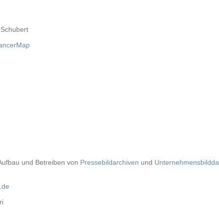
-Schubert
lancerMap
 Aufbau und Betreiben von
Pressebildarchiven
und
Unternehmensbildd
.de
i