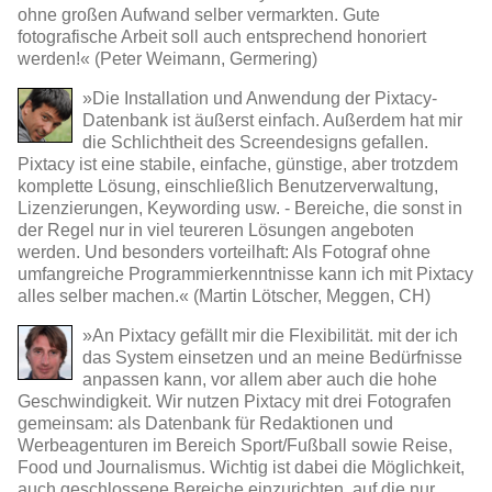
ohne großen Aufwand selber vermarkten. Gute
fotografische Arbeit soll auch entsprechend honoriert
werden!« (Peter Weimann, Germering)
»Die Installation und Anwendung der Pixtacy-
Datenbank ist äußerst einfach. Außerdem hat mir
die Schlichtheit des Screendesigns gefallen.
Pixtacy ist eine stabile, einfache, günstige, aber trotzdem
komplette Lösung, einschließlich Benutzerverwaltung,
Lizenzierungen, Keywording usw. - Bereiche, die sonst in
der Regel nur in viel teureren Lösungen angeboten
werden. Und besonders vorteilhaft: Als Fotograf ohne
umfangreiche Programmierkenntnisse kann ich mit Pixtacy
alles selber machen.« (Martin Lötscher, Meggen, CH)
»An Pixtacy gefällt mir die Flexibilität. mit der ich
das System einsetzen und an meine Bedürfnisse
anpassen kann, vor allem aber auch die hohe
Geschwindigkeit. Wir nutzen Pixtacy mit drei Fotografen
gemeinsam: als Datenbank für Redaktionen und
Werbeagenturen im Bereich Sport/Fußball sowie Reise,
Food und Journalismus. Wichtig ist dabei die Möglichkeit,
auch geschlossene Bereiche einzurichten, auf die nur