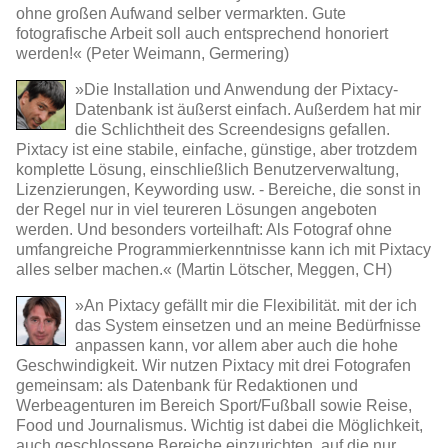
ohne großen Aufwand selber vermarkten. Gute
fotografische Arbeit soll auch entsprechend honoriert
werden!« (Peter Weimann, Germering)
»Die Installation und Anwendung der Pixtacy-
Datenbank ist äußerst einfach. Außerdem hat mir
die Schlichtheit des Screendesigns gefallen.
Pixtacy ist eine stabile, einfache, günstige, aber trotzdem
komplette Lösung, einschließlich Benutzerverwaltung,
Lizenzierungen, Keywording usw. - Bereiche, die sonst in
der Regel nur in viel teureren Lösungen angeboten
werden. Und besonders vorteilhaft: Als Fotograf ohne
umfangreiche Programmierkenntnisse kann ich mit Pixtacy
alles selber machen.« (Martin Lötscher, Meggen, CH)
»An Pixtacy gefällt mir die Flexibilität. mit der ich
das System einsetzen und an meine Bedürfnisse
anpassen kann, vor allem aber auch die hohe
Geschwindigkeit. Wir nutzen Pixtacy mit drei Fotografen
gemeinsam: als Datenbank für Redaktionen und
Werbeagenturen im Bereich Sport/Fußball sowie Reise,
Food und Journalismus. Wichtig ist dabei die Möglichkeit,
auch geschlossene Bereiche einzurichten, auf die nur