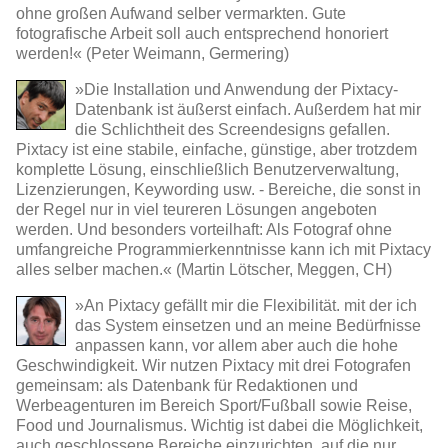
ohne großen Aufwand selber vermarkten. Gute
fotografische Arbeit soll auch entsprechend honoriert
werden!« (Peter Weimann, Germering)
»Die Installation und Anwendung der Pixtacy-
Datenbank ist äußerst einfach. Außerdem hat mir
die Schlichtheit des Screendesigns gefallen.
Pixtacy ist eine stabile, einfache, günstige, aber trotzdem
komplette Lösung, einschließlich Benutzerverwaltung,
Lizenzierungen, Keywording usw. - Bereiche, die sonst in
der Regel nur in viel teureren Lösungen angeboten
werden. Und besonders vorteilhaft: Als Fotograf ohne
umfangreiche Programmierkenntnisse kann ich mit Pixtacy
alles selber machen.« (Martin Lötscher, Meggen, CH)
»An Pixtacy gefällt mir die Flexibilität. mit der ich
das System einsetzen und an meine Bedürfnisse
anpassen kann, vor allem aber auch die hohe
Geschwindigkeit. Wir nutzen Pixtacy mit drei Fotografen
gemeinsam: als Datenbank für Redaktionen und
Werbeagenturen im Bereich Sport/Fußball sowie Reise,
Food und Journalismus. Wichtig ist dabei die Möglichkeit,
auch geschlossene Bereiche einzurichten, auf die nur