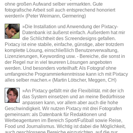
ohne großen Aufwand selber vermarkten. Gute
fotografische Arbeit soll auch entsprechend honoriert
werden!« (Peter Weimann, Germering)
»Die Installation und Anwendung der Pixtacy-
Datenbank ist äußerst einfach. Außerdem hat mir
die Schlichtheit des Screendesigns gefallen.
Pixtacy ist eine stabile, einfache, günstige, aber trotzdem
komplette Lösung, einschließlich Benutzerverwaltung,
Lizenzierungen, Keywording usw. - Bereiche, die sonst in
der Regel nur in viel teureren Lösungen angeboten
werden. Und besonders vorteilhaft: Als Fotograf ohne
umfangreiche Programmierkenntnisse kann ich mit Pixtacy
alles selber machen.« (Martin Lötscher, Meggen, CH)
»An Pixtacy gefällt mir die Flexibilität. mit der ich
das System einsetzen und an meine Bedürfnisse
anpassen kann, vor allem aber auch die hohe
Geschwindigkeit. Wir nutzen Pixtacy mit drei Fotografen
gemeinsam: als Datenbank für Redaktionen und
Werbeagenturen im Bereich Sport/Fußball sowie Reise,
Food und Journalismus. Wichtig ist dabei die Möglichkeit,
auch geschlossene Bereiche einzurichten, auf die nur