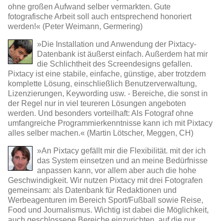
ohne großen Aufwand selber vermarkten. Gute
fotografische Arbeit soll auch entsprechend honoriert
werden!« (Peter Weimann, Germering)
»Die Installation und Anwendung der Pixtacy-
Datenbank ist äußerst einfach. Außerdem hat mir
die Schlichtheit des Screendesigns gefallen.
Pixtacy ist eine stabile, einfache, günstige, aber trotzdem
komplette Lösung, einschließlich Benutzerverwaltung,
Lizenzierungen, Keywording usw. - Bereiche, die sonst in
der Regel nur in viel teureren Lösungen angeboten
werden. Und besonders vorteilhaft: Als Fotograf ohne
umfangreiche Programmierkenntnisse kann ich mit Pixtacy
alles selber machen.« (Martin Lötscher, Meggen, CH)
»An Pixtacy gefällt mir die Flexibilität. mit der ich
das System einsetzen und an meine Bedürfnisse
anpassen kann, vor allem aber auch die hohe
Geschwindigkeit. Wir nutzen Pixtacy mit drei Fotografen
gemeinsam: als Datenbank für Redaktionen und
Werbeagenturen im Bereich Sport/Fußball sowie Reise,
Food und Journalismus. Wichtig ist dabei die Möglichkeit,
auch geschlossene Bereiche einzurichten, auf die nur