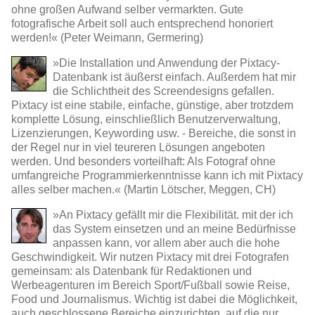
ohne großen Aufwand selber vermarkten. Gute
fotografische Arbeit soll auch entsprechend honoriert
werden!« (Peter Weimann, Germering)
»Die Installation und Anwendung der Pixtacy-
Datenbank ist äußerst einfach. Außerdem hat mir
die Schlichtheit des Screendesigns gefallen.
Pixtacy ist eine stabile, einfache, günstige, aber trotzdem
komplette Lösung, einschließlich Benutzerverwaltung,
Lizenzierungen, Keywording usw. - Bereiche, die sonst in
der Regel nur in viel teureren Lösungen angeboten
werden. Und besonders vorteilhaft: Als Fotograf ohne
umfangreiche Programmierkenntnisse kann ich mit Pixtacy
alles selber machen.« (Martin Lötscher, Meggen, CH)
»An Pixtacy gefällt mir die Flexibilität. mit der ich
das System einsetzen und an meine Bedürfnisse
anpassen kann, vor allem aber auch die hohe
Geschwindigkeit. Wir nutzen Pixtacy mit drei Fotografen
gemeinsam: als Datenbank für Redaktionen und
Werbeagenturen im Bereich Sport/Fußball sowie Reise,
Food und Journalismus. Wichtig ist dabei die Möglichkeit,
auch geschlossene Bereiche einzurichten, auf die nur