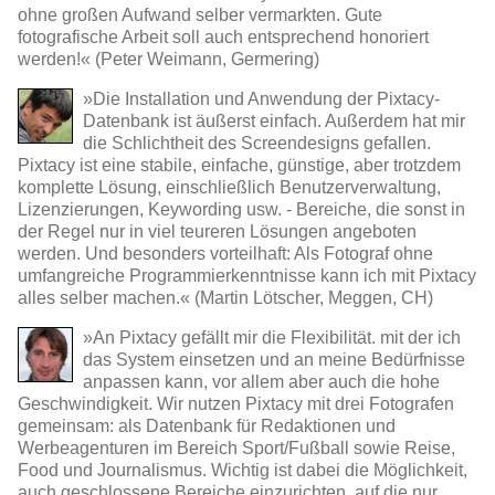
ohne großen Aufwand selber vermarkten. Gute
fotografische Arbeit soll auch entsprechend honoriert
werden!« (Peter Weimann, Germering)
»Die Installation und Anwendung der Pixtacy-
Datenbank ist äußerst einfach. Außerdem hat mir
die Schlichtheit des Screendesigns gefallen.
Pixtacy ist eine stabile, einfache, günstige, aber trotzdem
komplette Lösung, einschließlich Benutzerverwaltung,
Lizenzierungen, Keywording usw. - Bereiche, die sonst in
der Regel nur in viel teureren Lösungen angeboten
werden. Und besonders vorteilhaft: Als Fotograf ohne
umfangreiche Programmierkenntnisse kann ich mit Pixtacy
alles selber machen.« (Martin Lötscher, Meggen, CH)
»An Pixtacy gefällt mir die Flexibilität. mit der ich
das System einsetzen und an meine Bedürfnisse
anpassen kann, vor allem aber auch die hohe
Geschwindigkeit. Wir nutzen Pixtacy mit drei Fotografen
gemeinsam: als Datenbank für Redaktionen und
Werbeagenturen im Bereich Sport/Fußball sowie Reise,
Food und Journalismus. Wichtig ist dabei die Möglichkeit,
auch geschlossene Bereiche einzurichten, auf die nur