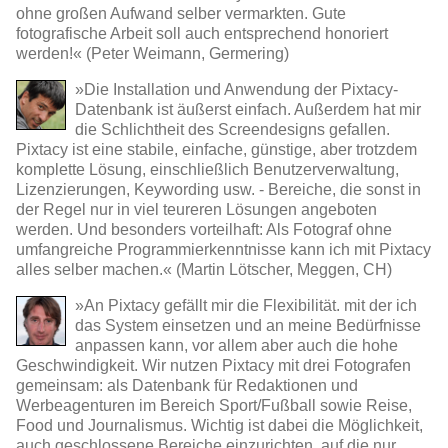
ohne großen Aufwand selber vermarkten. Gute
fotografische Arbeit soll auch entsprechend honoriert
werden!« (Peter Weimann, Germering)
»Die Installation und Anwendung der Pixtacy-
Datenbank ist äußerst einfach. Außerdem hat mir
die Schlichtheit des Screendesigns gefallen.
Pixtacy ist eine stabile, einfache, günstige, aber trotzdem
komplette Lösung, einschließlich Benutzerverwaltung,
Lizenzierungen, Keywording usw. - Bereiche, die sonst in
der Regel nur in viel teureren Lösungen angeboten
werden. Und besonders vorteilhaft: Als Fotograf ohne
umfangreiche Programmierkenntnisse kann ich mit Pixtacy
alles selber machen.« (Martin Lötscher, Meggen, CH)
»An Pixtacy gefällt mir die Flexibilität. mit der ich
das System einsetzen und an meine Bedürfnisse
anpassen kann, vor allem aber auch die hohe
Geschwindigkeit. Wir nutzen Pixtacy mit drei Fotografen
gemeinsam: als Datenbank für Redaktionen und
Werbeagenturen im Bereich Sport/Fußball sowie Reise,
Food und Journalismus. Wichtig ist dabei die Möglichkeit,
auch geschlossene Bereiche einzurichten, auf die nur