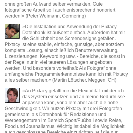
ohne großen Aufwand selber vermarkten. Gute
fotografische Arbeit soll auch entsprechend honoriert
werden!« (Peter Weimann, Germering)
»Die Installation und Anwendung der Pixtacy-
Datenbank ist äußerst einfach. Außerdem hat mir
die Schlichtheit des Screendesigns gefallen.
Pixtacy ist eine stabile, einfache, günstige, aber trotzdem
komplette Lösung, einschließlich Benutzerverwaltung,
Lizenzierungen, Keywording usw. - Bereiche, die sonst in
der Regel nur in viel teureren Lösungen angeboten
werden. Und besonders vorteilhaft: Als Fotograf ohne
umfangreiche Programmierkenntnisse kann ich mit Pixtacy
alles selber machen.« (Martin Lötscher, Meggen, CH)
»An Pixtacy gefällt mir die Flexibilität. mit der ich
das System einsetzen und an meine Bedürfnisse
anpassen kann, vor allem aber auch die hohe
Geschwindigkeit. Wir nutzen Pixtacy mit drei Fotografen
gemeinsam: als Datenbank für Redaktionen und
Werbeagenturen im Bereich Sport/Fußball sowie Reise,
Food und Journalismus. Wichtig ist dabei die Möglichkeit,
auch geschlossene Bereiche einzurichten, auf die nur