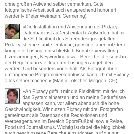
ohne großen Aufwand selber vermarkten. Gute
fotografische Arbeit soll auch entsprechend honoriert
werden!« (Peter Weimann, Germering)
»Die Installation und Anwendung der Pixtacy-
Datenbank ist äußerst einfach. Außerdem hat mir
die Schlichtheit des Screendesigns gefallen.
Pixtacy ist eine stabile, einfache, günstige, aber trotzdem
komplette Lösung, einschließlich Benutzerverwaltung,
Lizenzierungen, Keywording usw. - Bereiche, die sonst in
der Regel nur in viel teureren Lösungen angeboten
werden. Und besonders vorteilhaft: Als Fotograf ohne
umfangreiche Programmierkenntnisse kann ich mit Pixtacy
alles selber machen.« (Martin Lötscher, Meggen, CH)
»An Pixtacy gefällt mir die Flexibilität. mit der ich
das System einsetzen und an meine Bedürfnisse
anpassen kann, vor allem aber auch die hohe
Geschwindigkeit. Wir nutzen Pixtacy mit drei Fotografen
gemeinsam: als Datenbank für Redaktionen und
Werbeagenturen im Bereich Sport/Fußball sowie Reise,
Food und Journalismus. Wichtig ist dabei die Möglichkeit,
auch geschlossene Bereiche einzurichten, auf die nur