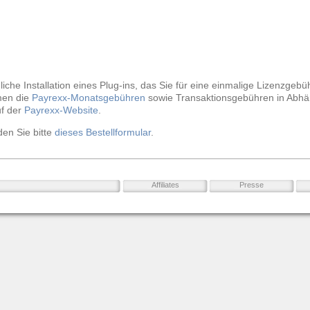
iche Installation eines Plug-ins, das Sie für eine einmalige Lizenzgebü
men die
Payrexx-Monatsgebühren
sowie Transaktionsgebühren in Abhä
uf der
Payrexx-Website
.
den Sie bitte
dieses Bestellformular
.
Affiliates
Presse