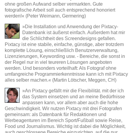
ohne großen Aufwand selber vermarkten. Gute
fotografische Arbeit soll auch entsprechend honoriert
werden!« (Peter Weimann, Germering)
»Die Installation und Anwendung der Pixtacy-
Datenbank ist äußerst einfach. Außerdem hat mir
die Schlichtheit des Screendesigns gefallen.
Pixtacy ist eine stabile, einfache, günstige, aber trotzdem
komplette Lösung, einschließlich Benutzerverwaltung,
Lizenzierungen, Keywording usw. - Bereiche, die sonst in
der Regel nur in viel teureren Lösungen angeboten
werden. Und besonders vorteilhaft: Als Fotograf ohne
umfangreiche Programmierkenntnisse kann ich mit Pixtacy
alles selber machen.« (Martin Lötscher, Meggen, CH)
»An Pixtacy gefällt mir die Flexibilität. mit der ich
das System einsetzen und an meine Bedürfnisse
anpassen kann, vor allem aber auch die hohe
Geschwindigkeit. Wir nutzen Pixtacy mit drei Fotografen
gemeinsam: als Datenbank für Redaktionen und
Werbeagenturen im Bereich Sport/Fußball sowie Reise,
Food und Journalismus. Wichtig ist dabei die Möglichkeit,
auch geschlossene Bereiche einzurichten, auf die nur